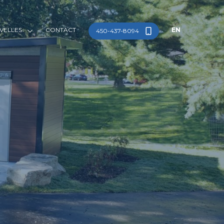
VELLES
CONTACT
EN
450-437-8094