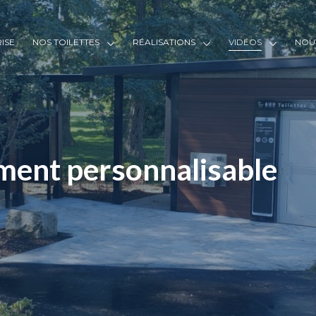
RISE
NOS TOILETTES
RÉALISATIONS
VIDÉOS
NOU
ement personnalisable