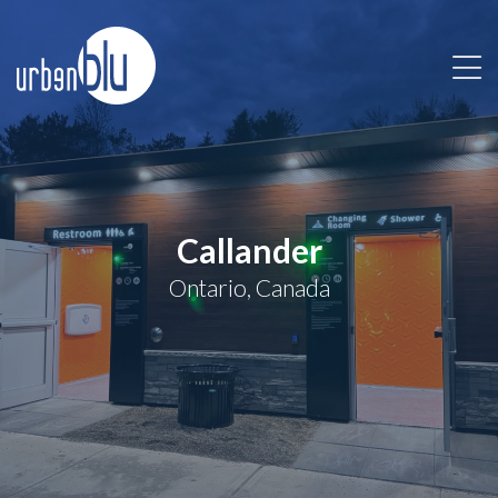
Passer
au
contenu
Callander
Ontario, Canada